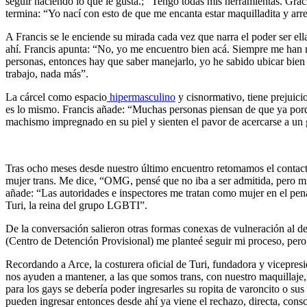
seguir haciendo lo que le gusta.; “Tengo todas mis herramientas. Grac
termina: “Yo nací con esto de que me encanta estar maquilladita y arreg
A Francis se le enciende su mirada cada vez que narra el poder ser ella
ahí. Francis apunta: “No, yo me encuentro bien acá. Siempre me han m
personas, entonces hay que saber manejarlo, yo he sabido ubicar bien l
trabajo, nada más”.
La cárcel como espacio
hipermasculino
y cisnormativo, tiene prejuici
es lo mismo. Francis añade: “Muchas personas piensan de que ya por
machismo impregnado en su piel y sienten el pavor de acercarse a un g
Tras ocho meses desde nuestro último encuentro retomamos el contacto,
mujer trans. Me dice, “OMG, pensé que no iba a ser admitida, pero m
añade: “Las autoridades e inspectores me tratan como mujer en el pe
Turi, la reina del grupo LGBTI”.
De la conversación salieron otras formas conexas de vulneración al 
(Centro de Detención Provisional) me planteé seguir mi proceso, pero
Recordando a Arce, la costurera oficial de Turi, fundadora y vicepres
nos ayuden a mantener, a las que somos trans, con nuestro maquillaje, 
para los gays se debería poder ingresarles su ropita de varoncito o su
pueden ingresar entonces desde ahí ya viene el rechazo, directa, co