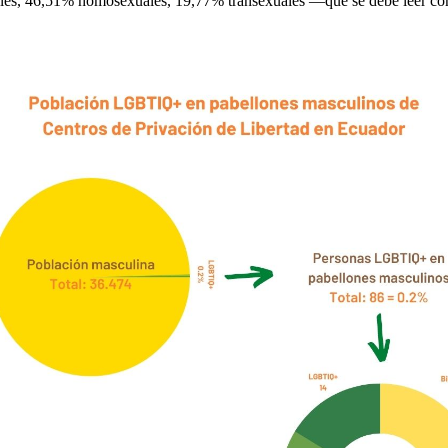
les, 46,51% homosexuales, 19,77% transexuales —que se debe leer co