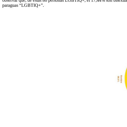
observar que, de estas 86 personas LGBTIQ+, el 17,44% son bisexua
paraguas “LGBTIQ+”.