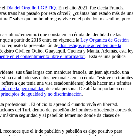
 el
Día del Orgullo LGBTIQ
. En el año 2021, fue electa Francis,
ras trans han pasado por esta cárcel?, ¿cuántas han estado más de una
natural” saber que un hombre gay vive en el pabellón masculino, pero
(masculino/femenino) que consta en la cédula de identidad de las
r que a partir de 2016 entra en vigencia la
Ley Orgánica de Gestión
o requisito la presentación de
dos testigos que acrediten que la
egistro Civil en Quito, Guayaquil, Cuenca y Manta. Además, esta ley
nte en el consentimiento libre e informado”
. Esta es una política
vidente: sus uñas largas con manicure francés, un jean ajustado, una
y si ha cambiado sus datos personales en la cédula: “estuve en trámites
 refiere a que tenía una visa estadounidense) debía hacer mis trámites
ción de la personalidad
de cada persona. De ahí la importancia en
 principios de igualdad y no discriminación
.
a profesional”. El oficio lo aprendió cuando vivía en libertad.
alaciones del Turi, dentro del pabellón de hombres ofreciendo cortes de
 y máxima seguridad y al pabellón femenino donde da clases de
l, reconoce que el ir de pabellón y pabellón es algo positivo para