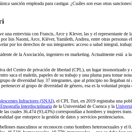
única sanción empleada para castigar. ¿Cuáles son esas otras sanciones?,
ri
uve una entrevista con Francis, Arce y Klever, las y el representante
 por Isis Naomi, Arce, Kléver, Yamileth, Andrea, entre otras personas e
elar por los derechos de sus integrantes: acceso a salud integral, traba
esidente de la Asociación, ingeniero en marketing. Actualmente está a la
iva del Centro de privación de libertad (CPL), un lugar insonorizado 
entro saca el maletín, papeles de su trabajo y una pluma para tomar not
grupo de diversidad hay 37 integrantes, que al principio no llegaban n
 pertenecer al grupo de diversidad de género, esa es la voluntad propia
olescentes Infractores (SNAI)
, el CPL Turi, en 2019 registraba una pob
Etnografía Interdisciplinaria
de la Universidad de Cuenca y la
Universi
 de las cuales 36.474 (93,43%) correspondían a hombres y mujeres trans
ealidad que entorpece la gestión de datos y servicios penitenciarios.
s pabellones masculinos se reconocen como hombres heterosexuales y 