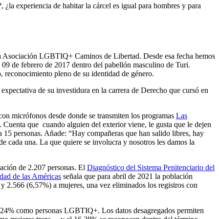
 ¿la experiencia de habitar la cárcel es igual para hombres y para
 de la Asociación LGBTIQ+ Caminos de Libertad. Desde esa fecha hemos
l 09 de febrero de 2017 dentro del pabellón masculino de Turi.
jo, reconocimiento pleno de su identidad de género.
 expectativa de su investidura en la carrera de Derecho que cursó en
y con micrófonos desde donde se transmiten los programas
Las
a. Cuenta que cuando alguien del exterior viene, le gusta que le dejen
i a 15 personas. Añade: “Hay compañeras que han salido libres, hay
 de cada una. La que quiere se involucra y nosotros les damos la
lación de 2.207 personas. El
Diagnóstico del Sistema Penitenciario del
dad de las
Américas
señala que para abril de 2021 la población
 y 2.566 (6,57%) a mujeres, una vez eliminados los registros con
el 0.24% como personas LGBTIQ+. Los datos desagregados permiten