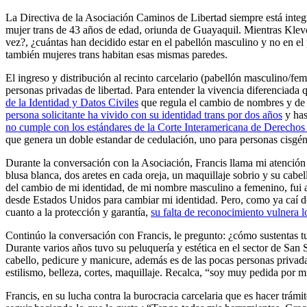
La Directiva de la Asociación Caminos de Libertad siempre está integr
mujer trans de 43 años de edad, oriunda de Guayaquil. Mientras Kleve
vez?, ¿cuántas han decidido estar en el pabellón masculino y no en el
también mujeres trans habitan esas mismas paredes.
El ingreso y distribución al recinto carcelario (pabellón masculino/f
personas privadas de libertad. Para entender la vivencia diferenciada q
de la Identidad y Datos Civiles
que regula el cambio de nombres y de g
persona solicitante ha vivido con su identidad trans por dos años
y has
no cumple con los estándares de la Corte Interamericana de Derech
que genera un doble estandar de cedulación, uno para personas cisgéne
Durante la conversación con la Asociación, Francis llama mi atención
blusa blanca, dos aretes en cada oreja, un maquillaje sobrio y su cabel
del cambio de mi identidad, de mi nombre masculino a femenino, fui al 
desde Estados Unidos para cambiar mi identidad. Pero, como ya caí de
cuanto a la protección y garantía,
su falta de reconocimiento vulnera l
Continúo la conversación con Francis, le pregunto: ¿cómo sustentas tu 
Durante varios años tuvo su peluquería y estética en el sector de San 
cabello, pedicure y manicure, además es de las pocas personas priva
estilismo, belleza, cortes, maquillaje. Recalca, “soy muy pedida por 
Francis, en su lucha contra la burocracia carcelaria que es hacer trámi