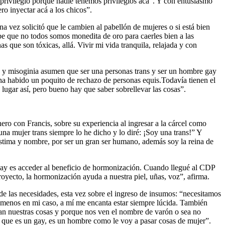
 privilegio porque nadie tenemos privilegios acá”. Y con entusiasmo
ro inyectar acá a los chicos”.
una vez solicitó que le cambien al pabellón de mujeres o si está bien
be que no todos somos monedita de oro para caerles bien a las
s que son tóxicas, allá. Vivir mi vida tranquila, relajada y con
cia y misoginia asumen que ser una personas trans y ser un hombre gay
 habido un poquito de rechazo de personas equis.Todavía tienen el
lugar así, pero bueno hay que saber sobrellevar las cosas”.
ro con Francis, sobre su experiencia al ingresar a la cárcel como
a mujer trans siempre lo he dicho y lo diré: ¡Soy una trans!” Y
stima y nombre, por ser un gran ser humano, además soy la reina de
 gay es acceder al beneficio de hormonización. Cuando llegué al CDP
oyecto, la hormonización ayuda a nuestra piel, uñas, voz”, afirma.
de las necesidades, esta vez sobre el ingreso de insumos: “necesitamos
 al menos en mi caso, a mí me encanta estar siempre lúcida. También
legan nuestras cosas y porque nos ven el nombre de varón o sea no
n que es un gay, es un hombre como le voy a pasar cosas de mujer”.