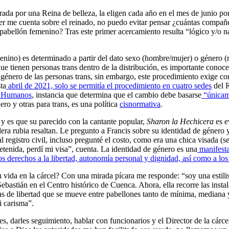
ada por una Reina de belleza, la eligen cada año en el mes de junio por
r me cuenta sobre el reinado, no puedo evitar pensar ¿cuántas compañe
 pabellón femenino? Tras este primer acercamiento resulta “lógico y/o 
emenino) es determinado a partir del dato sexo (hombre/mujer) o género 
ue tienen personas trans dentro de la distribución, es importante conoce
énero de las personas trans, sin embargo, este procedimiento exige com
ta
abril de 2021, solo se permitía el procedimiento en cuatro sedes
del R
os Humanos
, instancia que determina que el cambio debe basarse
“únicame
ro y otras para trans, es una política
cisnormativa
.
 y es que su parecido con la cantante popular,
Sharon la Hechicera
es e
lera rubia resaltan. Le pregunto a Francis sobre su identidad de género 
registro civil, incluso pregunté el costo, como era una chica visada (se
tenida, perdí mi visa”, cuenta. La identidad de género es una
manifesta
os derechos a la libertad, autonomía personal y dignidad, así como a los
vida en la cárcel? Con una mirada pícara me responde: “soy una estilist
Sebastián en el Centro histórico de Cuenca. Ahora, ella recorre las inst
das de libertad que se mueve entre pabellones tanto de mínima, mediana
mi carisma”.
tes, darles seguimiento, hablar con funcionarios y el Director de la cárce