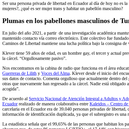
Ser una persona privada de libertad en Ecuador al día de hoy no es la 
mujeres?, ¿qué es ser mujer trans y habitar un pabellón masculino?
Plumas en los pabellones masculinos de Tu
En julio del año 2021, a partir de una investigación académica mant
mantenido contacto vía correo electrónico. Este colectivo fue fundado
Caminos de Libertad mantiene una lucha política bajo la consigna de v
Klever tiene 59 años de edad, es un hombre gay, el tercer y actual pr
la cárcel. “Orgullosamente pasivo”.
Nos encontramos en la cabina de radio que funciona en el área educat
Guerreras de Lilith
y
Voces del Alma
. Klever desde el inicio del encu
sus datos de contacto. Comenta orgulloso que actualmente dentro del 
otras que nuevamente han regresado a la cárcel. Nadie está obligado a
acogida”.
De acuerdo al
Servicio Nacional de Atención Integral a Adultos y Ad
Ecuador
realizado de manera colaborativa entre
Kaleidos – Centro de 
carcelaria en el Ecuador era de 39.040 personas privadas de libertad,
información de identificación duplicada, ya que el subregistro es una r
La estadística señala que el 99,65% de las personas que habitan lo