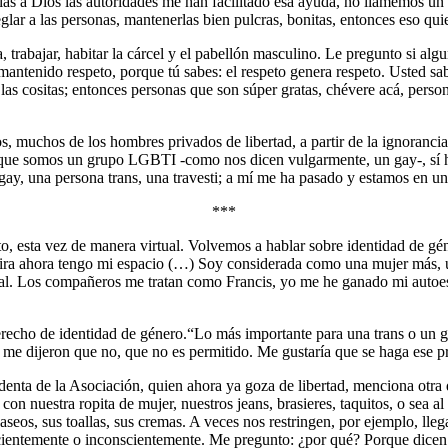
ias a Dios las autoridades me han facilitado esa ayuda, no llamemos un
lar a las personas, mantenerlas bien pulcras, bonitas, entonces eso quie
, trabajar, habitar la cárcel y el pabellón masculino. Le pregunto si alg
antenido respeto, porque tú sabes: el respeto genera respeto. Usted sa
as cositas; entonces personas que son súper gratas, chévere acá, persona
os, muchos de los hombres privados de libertad, a partir de la ignoran
que somos un grupo LGBTI -como nos dicen vulgarmente, un gay-, sí ha
ay, una persona trans, una travesti; a mí me ha pasado y estamos en un 
***
 esta vez de manera virtual. Volvemos a hablar sobre identidad de géne
ira ahora tengo mi espacio (…) Soy considerada como una mujer más, un
nal. Los compañeros me tratan como Francis, yo me he ganado mi autoe
derecho de identidad de género.“Lo más importante para una trans o un
 me dijeron que no, que no es permitido. Me gustaría que se haga ese pr
identa de la Asociación, quien ahora ya goza de libertad, menciona otra 
con nuestra ropita de mujer, nuestros jeans, brasieres, taquitos, o sea
s aseos, sus toallas, sus cremas. A veces nos restringen, por ejemplo, l
nscientemente o inconscientemente. Me pregunto: ¿por qué? Porque dice