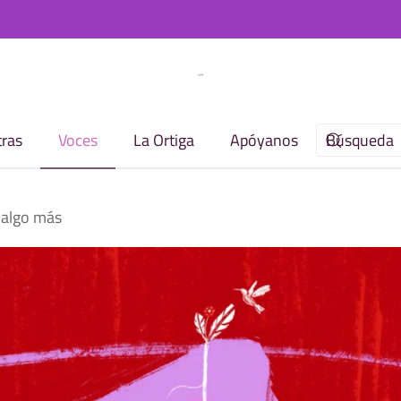
ras
Voces
La Ortiga
Apóyanos
y algo más