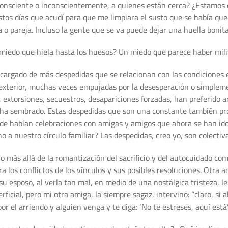
consciente o inconscientemente, a quienes están cerca? ¿Estamos 
os días que acudí para que me limpiara el susto que se había qued
o pareja. Incluso la gente que se va puede dejar una huella bonit
miedo que hiela hasta los huesos? Un miedo que parece haber milit
cargado de más despedidas que se relacionan con las condiciones 
el exterior, muchas veces empujadas por la desesperación o simplem
extorsiones, secuestros, desapariciones forzadas, han preferido ar
s ha sembrado. Estas despedidas que son una constante también pro
de habían celebraciones con amigas y amigos que ahora se han ido
 a nuestro círculo familiar? Las despedidas, creo yo, son colectiva
o más allá de la romantización del sacrificio y del autocuidado como
ra los conflictos de los vínculos y sus posibles resoluciones. Otra
su esposo, al verla tan mal, en medio de una nostálgica tristeza, l
cial, pero mi otra amiga, la siempre sagaz, intervino: “claro, si al
 el arriendo y alguien venga y te diga: ‘No te estreses, aquí está’