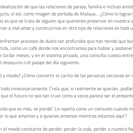
alización de que las relaciones de pareja, familia e incluso ami
lguno, sí así, como imagen de portada de Atalaya… ¿Cómo lo logran?
si es que se trata de alguien que queremos preservar en nuestra 
aron a
mal amar
y construirnos en otro tipo de relaciones es toda 
nfrentan procesos de duelo tan profundos que han tenido que busc
partida, como un café donde nos encontramos para hablar y sosten
de tardar meses, y en el sistema privado, una consulta cuesta entr
l desayuno o el pasaje del día siguiente.
 y miedo? ¿Cómo convertir el cariño de las personas cercanas en n
todo innecesariamente. Creía que, si realmente se querían, podía
 que el futuro no sea tan cruel como a veces parece ser el present
 vida que es más, se pierde”. Lo repetía como un consuelo cuando me
uidar lo que amamos y a quienes amamos mientras estamos aquí?
el miedo constante de perder: perder la vida, perder a nuestra famil