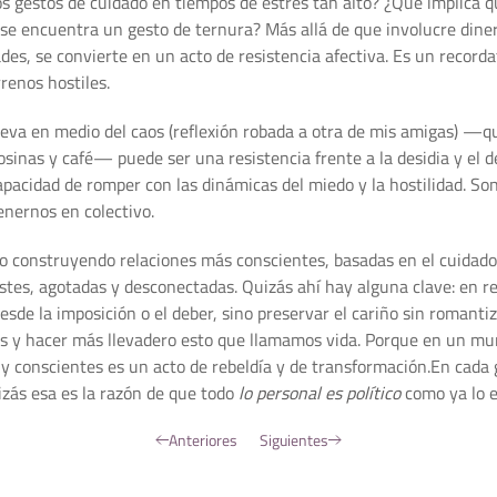
 gestos de cuidado en tiempos de estrés tan alto? ¿Qué implica qu
se encuentra un gesto de ternura? Más allá de que involucre dinero
des, se convierte en un acto de resistencia afectiva. Es un record
renos hostiles.
va en medio del caos (reflexión robada a otra de mis amigas) —que
osinas y café— puede ser una resistencia frente a la desidia y e
apacidad de romper con las dinámicas del miedo y la hostilidad. So
enernos en colectivo.
olo construyendo relaciones más conscientes, basadas en el cuid
es, agotadas y desconectadas. Quizás ahí hay alguna clave: en res
desde la imposición o el deber, sino preservar el cariño sin romant
os y hacer más llevadero esto que llamamos vida. Porque en un mun
s y conscientes es un acto de rebeldía y de transformación.En cad
izás esa es la razón de que todo
lo personal es político
como ya lo e
Anteriores
Siguientes