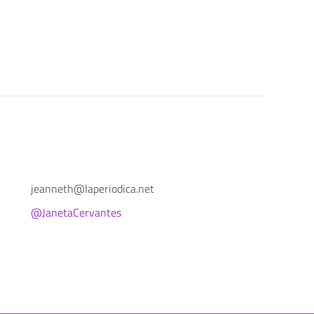
jeanneth@laperiodica.net
@JanetaCervantes