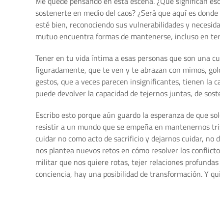
Me quedé pensando en esta escena. ¿Qué significan esos
sostenerte en medio del caos? ¿Será que aquí es donde 
esté bien, reconociendo sus vulnerabilidades y necesida
mutuo encuentra formas de mantenerse, incluso en ter
Tener en tu vida íntima a esas personas que son una cue
figuradamente, que te ven y te abrazan con mimos, gol
gestos, que a veces parecen insignificantes, tienen la c
puede devolver la capacidad de tejernos juntas, de sost
Escribo esto porque aún guardo la esperanza de que s
resistir a un mundo que se empeña en mantenernos trist
cuidar no como acto de sacrificio y dejarnos cuidar, no 
nos plantea nuevos retos en cómo resolver los conflict
militar que nos quiere rotas, tejer relaciones profunda
conciencia, hay una posibilidad de transformación. Y qu