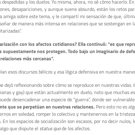
s despedidas y los duelos. Yo misma, ahora, no sé cómo hacerlo. E
iones, desapariciones, y aunque suene absurdo, están los retos par
 amiga sobre este tema, y le compartí mi sensación de que, últi
soñar de manera más intensa en relaciones que se sostengan en la 
tarizadas”.
itarización con los afectos cotidianos? Ella continuó: “es que r
es supuestamente nos protegen. Todo bajo un imaginario de def
relaciones más cercanas”.
an esos discursos bélicos y esa lógica defensiva en nuestra maner
e dejó reflexionando sobre cómo se reproduce en nuestras vidas. 
ianas y gay) que están actualmente en duelo, noto que muchas es
 puede desencadenar una especie de “guerra”, donde ser vulnerable
ante que se perpetúan en nuestras relaciones.
Pero esto no es alg
rnos en soledad, romper lo colectivo y mantenernos en la tristez
En los espacios de socialización son escasos, por no decir nulos,
algo que dispute el
status quo
de los afectos.