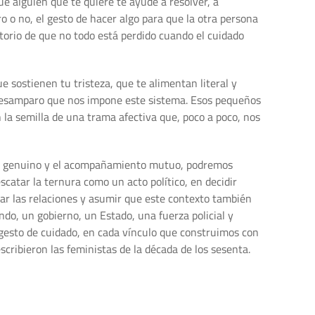
e alguien que te quiere te ayude a resolver, a
 o no, el gesto de hacer algo para que la otra persona
atorio de que no todo está perdido cuando el cuidado
 sostienen tu tristeza, que te alimentan literal y
l desamparo que nos impone este sistema. Esos pequeños
n la semilla de una trama afectiva que, poco a poco, nos
ado genuino y el acompañamiento mutuo, podremos
catar la ternura como un acto político, en decidir
izar las relaciones y asumir que este contexto también
do, un gobierno, un Estado, una fuerza policial y
a gesto de cuidado, en cada vínculo que construimos con
scribieron las feministas de la década de los sesenta.