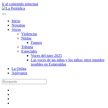
Ir al contenido principal
Inicio
Nosotras
Voces
Violencias
Ninfas
Faunos
Tribuna
Especiales
Voces del paro 2025
Las voces de las niñas y los niños: otros mundos
posibles en Esmeraldas
La Ortiga
Apóyanos