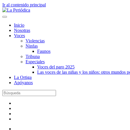
Ir al contenido principal
Inicio
Nosotras
Voces
Violencias
Ninfas
Faunos
Tribuna
Especiales
Voces del paro 2025
Las voces de las niñas y los niños: otros mundos 
La Ortiga
Apóyanos