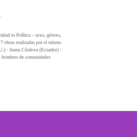
s
.
midad es Política – sexo, género,
 17 obras realizadas por el mismo
.U.) · Juana Córdova (Ecuador) ·
 y hombres de comunidades