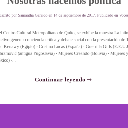
“Nosotras hacemos política”
Escrito por
Samantha Garrido
en
14 de septiembre de 2017
. Publicado en
Voce
el Centro Cultural Metropolitano de Quito, se exhibe la muestra La inti
etivo generar conciencia crítica y debate social con la presentación de
al Kenawy (Egipto) · Cristina Lucas (España) · Guerrilla Girls (E.E.U
Abramović (antigua Yugoslavia) · Mujeres Creando (Bolivia) · Mujeres
ico) ·...
Continuar leyendo