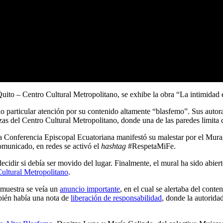
Quito – Centro Cultural Metropolitano, se exhibe la obra “La intimidad e
o particular atención por su contenido altamente “blasfemo”. Sus autor
zas del Centro Cultural Metropolitano, donde una de las paredes limita 
la Conferencia Episcopal Ecuatoriana manifestó su malestar por el Mura
comunicado, en redes se activó el
hashtag
#RespetaMiFe.
ecidir si debía ser movido del lugar. Finalmente, el mural ha sido abier
ultural Metropolitano
.
a muestra se veía un
anuncio importante
, en el cual se alertaba del cont
mbién había una nota de
liberación de responsabilidad
, donde la autorida