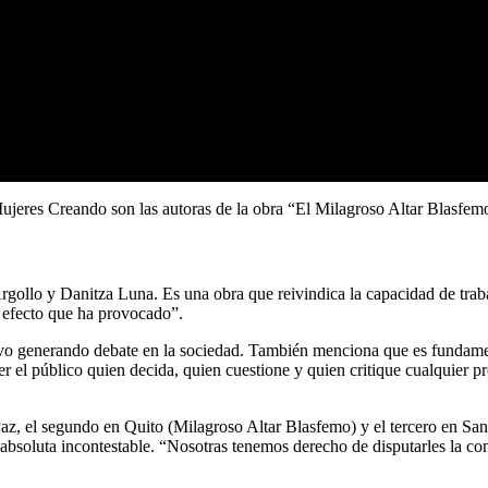
ujeres Creando son las autoras de la obra “El Milagroso Altar Blasfem
Argollo y Danitza Luna. Es una obra que reivindica la capacidad de trab
l efecto que ha provocado”.
ivo generando debate en la sociedad. También menciona que es fundamen
r el público quien decida, quien cuestione y quien critique cualquier p
La Paz, el segundo en Quito (Milagroso Altar Blasfemo) y el tercero en Sa
d absoluta incontestable. “Nosotras tenemos derecho de disputarles la c