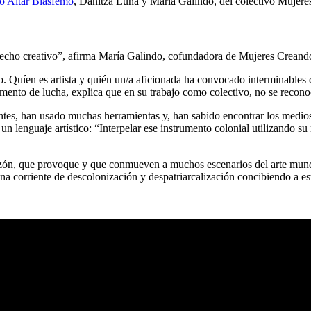
so Altar Blasfemo
, Danitza Luna y María Galindo, del colectivo Mujere
 hecho creativo”, afirma María Galindo, cofundadora de Mujeres Creand
ado. Quíen es artista y quién un/a aficionada ha convocado interminable
mento de lucha, explica que en su trabajo como colectivo, no se recono
tes, han usado muchas herramientas y, han sabido encontrar los medios
de un lenguaje artístico: “Interpelar ese instrumento colonial utilizando 
corazón, que provoque y que conmueven a muchos escenarios del arte mun
una corriente de descolonización y despatriarcalización concibiendo a es