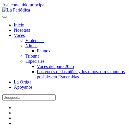
Ir al contenido principal
Inicio
Nosotras
Voces
Violencias
Ninfas
Faunos
Tribuna
Especiales
Voces del paro 2025
Las voces de las niñas y los niños: otros mundos
posibles en Esmeraldas
La Ortiga
Apóyanos