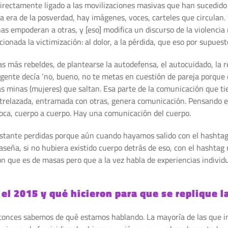
á directamente ligado a las movilizaciones masivas que han sucedid
a era de la posverdad, hay imágenes, voces, carteles que circulan
unas empoderan a otras, y [eso] modifica un discurso de la violenc
ionada la victimización: al dolor, a la pérdida, que eso por supuest
más rebeldes, de plantearse la autodefensa, el autocuidado, la rebe
la gente decía ‘no, bueno, no te metas en cuestión de pareja porqu
ras minas (mujeres) que saltan. Esa parte de la comunicación que t
ntrelazada, entramada con otras, genera comunicación. Pensando e
boca, cuerpo a cuerpo. Hay una comunicación del cuerpo.
 bastante perdidas porque aún cuando hayamos salido con el hasht
seña, si no hubiera existido cuerpo detrás de eso, con el hashtag
que es de masas pero que a la vez habla de experiencias individu
el 2015 y qué hicieron para que se replique l
ntonces sabemos de qué estamos hablando. La mayoría de las que