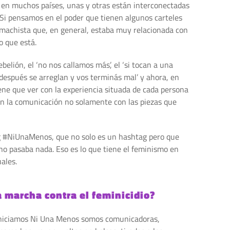
o en muchos países, unas y otras están interconectadas
. Si pensamos en el poder que tienen algunos carteles
ia machista que, en general, estaba muy relacionada con
o que está.
lión, el ‘no nos callamos más’, el ‘si tocan a una
e después se arreglan y vos terminás mal’ y ahora, en
iene que ver con la experiencia situada de cada persona
n la comunicación no solamente con las piezas que
ag #NiUnaMenos, que no solo es un hashtag pero que
 no pasaba nada. Eso es lo que tiene el feminismo en
ales.
a marcha contra el feminicidio?
 iniciamos Ni Una Menos somos comunicadoras,