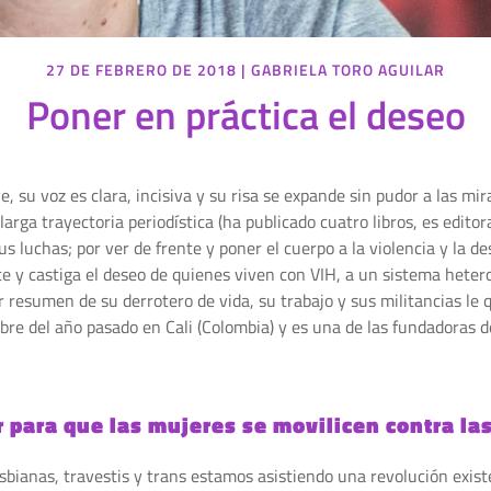
27 DE FEBRERO DE 2018
|
GABRIELA TORO AGUILAR
Poner en práctica el deseo
e, su voz es clara, incisiva y su risa se expande sin pudor a las m
u larga trayectoria periodística (ha publicado cuatro libros, es edit
s luchas; por ver de frente y poner el cuerpo a la violencia y la
te y castiga el deseo de quienes viven con VIH, a un sistema hetero-
er resumen de su derrotero de vida, su trabajo y sus militancias le
re del año pasado en Cali (Colombia) y es una de las fundadoras 
 para que las mujeres se movilicen contra la
esbianas, travestis y trans estamos asistiendo una revolución exist