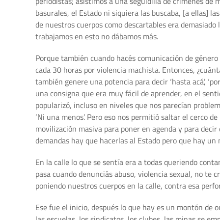
periodistas; asistimos a una seguidilla de crímenes de 
basurales, el Estado ni siquiera las buscaba, [a ellas]
de nuestros cuerpos como descartables era demasiado l
trabajamos en esto no dábamos más.
Porque también cuando hacés comunicación de género t
cada 30 horas por violencia machista. Entonces, ¿cuán
también genere una potencia para decir ‘hasta acá’, ‘p
una consigna que era muy fácil de aprender, en el sent
popularizó, incluso en niveles que nos parecían problem
‘Ni una menos’. Pero eso nos permitió saltar el cerco d
movilización masiva para poner en agenda y para decir de
demandas hay que hacerlas al Estado pero que hay un
En la calle lo que se sentía era a todas queriendo conta
pasa cuando denunciás abuso, violencia sexual, no te 
poniendo nuestros cuerpos en la calle, contra esa perf
Ese fue el inicio, después lo que hay es un montón de 
las escuelas, los sindicatos, los clubes, las minas se 