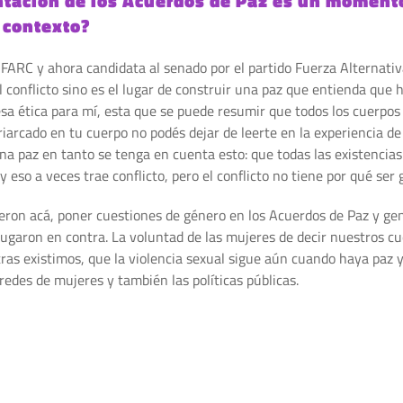
ntación de los Acuerdos de Paz es un momento
 contexto?
ARC y ahora candidata al senado por el partido Fuerza Alternativ
 el conflicto sino es el lugar de construir una paz que entienda qu
esa ética para mí, esta que se puede resumir que todos los cuerpos 
riarcado en tu cuerpo no podés dejar de leerte en la experiencia de
na paz en tanto se tenga en cuenta esto: que todas las existencia
eso a veces trae conflicto, pero el conflicto no tiene por qué ser 
eron acá, poner cuestiones de género en los Acuerdos de Paz y g
 jugaron en contra. La voluntad de las mujeres de decir nuestros 
tras existimos, que la violencia sexual sigue aún cuando haya paz 
redes de mujeres y también las políticas públicas.