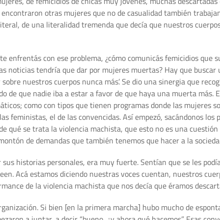
mujeres, de femicidios de chicas muy jóvenes, muchas descartadas 
 las encontraron otras mujeres que no de casualidad también trabaja
iteral, de una literalidad tremenda que decía que nuestros cuerp
e enfrentás con ese problema, ¿cómo comunicás femicidios que s
tas noticias tendría que dar por mujeres muertas? Hay que buscar
or sobre nuestros cuerpos nunca más’. Se dio una sinergia que reco
ido de que nadie iba a estar a favor de que haya una muerta más. E
áticos; como con tipos que tienen programas donde las mujeres son
e las feministas, el de las convencidas. Así empezó, sacándonos los
 qué se trata la violencia machista, que esto no es una cuestión p
 montón de demandas que también tenemos que hacer a la socieda
r sus historias personales, era muy fuerte. Sentían que se les podí
creen. Acá estamos diciendo nuestras voces cuentan, nuestros cuer
ormance de la violencia machista que nos decía que éramos descart
organización. Si bien [en la primera marcha] hubo mucho de espon
empezaron a juntar, a decir “bueno, ¿y ahora qué hacemos”. Esas co