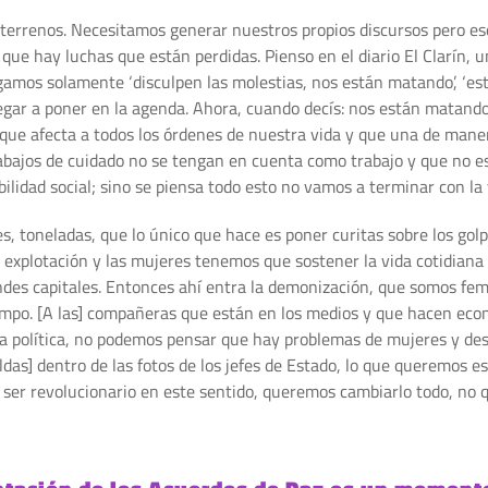
terrenos. Necesitamos generar nuestros propios discursos pero eso
e hay luchas que están perdidas. Pienso en el diario El Clarín, u
mos solamente ‘disculpen las molestias, nos están matando’, ‘esta
llegar a poner en la agenda. Ahora, cuando decís: nos están matand
, que afecta a todos los órdenes de nuestra vida y que una de ma
abajos de cuidado no se tengan en cuenta como trabajo y que no e
ilidad social; sino se piensa todo esto no vamos a terminar con la 
, toneladas, que lo único que hace es poner curitas sobre los golpe
a explotación y las mujeres tenemos que sostener la vida cotidiana
des capitales. Entonces ahí entra la demonización, que somos femi
empo. [A las] compañeras que están en los medios y que hacen econ
a política, no podemos pensar que hay problemas de mujeres y desp
as] dentro de las fotos de los jefes de Estado, lo que queremos es 
e ser revolucionario en este sentido, queremos cambiarlo todo, no