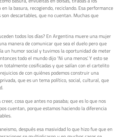
como basura, envueltas en bolsas, tiradas a los
n en la basura, recogiendo, reciclando. Esa performance
os son descartables, que no cuentan. Muchas que
uceden todos los días? En Argentina muere una mujer
 una manera de comunicar que sea el duelo pero que
gía un humor social y tuvimos la oportunidad de meter
ntonces todo el mundo dijo ‘Ni una menos’. Y esto se
 totalmente cosificadas y que salían con el cartelito
 prejuicios de con quiénes podemos construir una
rivada, que es un tema político, social, cultural, que
d.
a creer, cosa que antes no pasaba; que es lo que nos
pos cuentan, porque estamos haciendo la diferencia
ables.
taneismo, después esa masividad lo que hizo fue que en
nversaciones se multiplicaron y en muchos casos se