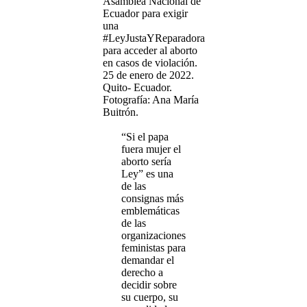
Asamblea Nacional de
Ecuador para exigir
una
#LeyJustaYReparadora
para acceder al aborto
en casos de violación.
25 de enero de 2022.
Quito- Ecuador.
Fotografía: Ana María
Buitrón.
“Si el papa
fuera mujer el
aborto sería
Ley” es una
de las
consignas más
emblemáticas
de las
organizaciones
feministas para
demandar el
derecho a
decidir sobre
su cuerpo, su