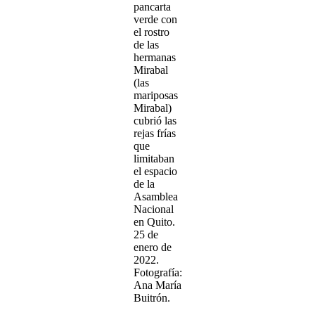
pancarta
verde con
el rostro
de las
hermanas
Mirabal
(las
mariposas
Mirabal)
cubrió las
rejas frías
que
limitaban
el espacio
de la
Asamblea
Nacional
en Quito.
25 de
enero de
2022.
Fotografía:
Ana María
Buitrón.