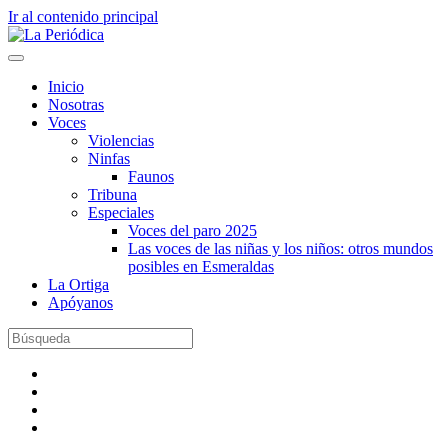
Ir al contenido principal
Inicio
Nosotras
Voces
Violencias
Ninfas
Faunos
Tribuna
Especiales
Voces del paro 2025
Las voces de las niñas y los niños: otros mundos
posibles en Esmeraldas
La Ortiga
Apóyanos