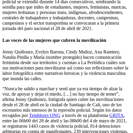
policial se extendió durante 14 días consecutivos, sembrando la
semilla para que miles de estudiantes, mujeres, feministas, maricas,
mujeres lesbianas y personas trans, indígenas, afrodescendientes,
centrales de trabajadores y trabajadoras, docentes, campesinas,
campesinos y el sector transportista se convocaran a la primera
jornada del paro nacional el 28 de abril de 2021.
Las voces de las mujeres que cubren la movilización
Jenny Quiñonez, Evelyn Barona, Cindy Muñoz, Ana Ramirez,
Natalia Pinilla y María (nombre protegido) hacen comunicación
feminista desde sus territorios y cuentan a La Periódica cuáles son
sus motivaciones para movilizarse así como sus reflexiones sobre la
labor fotográfica entre narrativas heroicas y la violencia masculina
que inunda las calles.
“Nunca he salido a marchar y sentí que ya era tiempo de alzar la
voz, de apoyar y dejar el miedo, […] no hay tiempo de temer”,
afirma Jenny Quiñonez, fotógrafa quien cubre las movilizaciones
desde el 28 de abril en la ciudad de Santiago de Cali, uno de los
escenarios más intensos de la represión policial. Según los datos
recogidos por
Temblores ONG
a través de su plataforma
GRITA
,
entre las 06h00 del 28 de abril y las 08h00 del 4 de mayo de 2021,
se registraron 1443 casos de violencia policial, 814 detenciones
arbitrarias en contra de manifestantes, 239 intervenciones violentas,