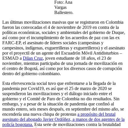
Foto: Ana
Vargas
Ballestero.
Las últimas movilizaciones masivas que se registraron en Colombia
fueron las convocadas el 4 de noviembre de 2019 en contra de la
políticas económicas, sociales y ambientales del gobierno de Duque,
así como por el incumplimiento de los acuerdos de paz con las ex
FARC-EP, el asesinato de líderes sociales (campesinas y
campesinos, indígenas, exguerrilleras y exguerrilleros) y el asesinato
por el proyectil de un agente del Escuadrón Móvil Antidisturbios –
ESMAD a
Dilan Cruz
, joven estudiante de 18 años, el 23 de
noviembre, mientras participaba de una jornada de movilización en
el centro de Bogotá, así como por los diversos casos de corrupción
dentro del gobierno colombiano.
Esta efervescencia social tuvo que enfrentarse a la llegada de la
pandemia por Covid19, es así que el 25 de marzo de 2020 se
suspendieron las movilizaciones y el diálogo iniciado entre el
gobierno y el Comité de Paro de Colombia no dio resultados​. Sin
embargo, y a pesar de la situación de pandemia que confinó al
mundo entero, seis meses después, en septiembre del mismo año, se
encendería una nueva chispa de protestas
a propósito del brutal
asesinato del abogado Javier Ordóñez, a manos de dos agentes de la
policía bogotana.
Esta serie de movilizaciones contra la brutalidad