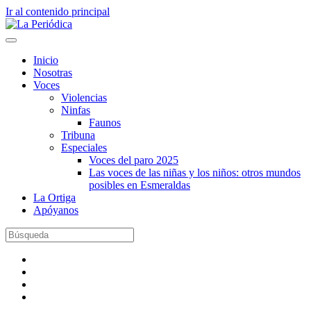
Ir al contenido principal
Inicio
Nosotras
Voces
Violencias
Ninfas
Faunos
Tribuna
Especiales
Voces del paro 2025
Las voces de las niñas y los niños: otros mundos
posibles en Esmeraldas
La Ortiga
Apóyanos