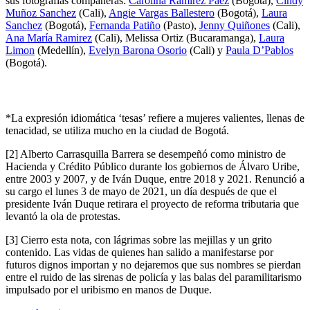
sus fotografías compañeras:
Carolina Ramirez Paez
(Bogotá),
Cindy
Muñoz Sanchez
(Cali),
Angie Vargas Ballestero
(Bogotá),
Laura
Sanchez
(Bogotá),
Fernanda Patiño
(Pasto),
Jenny Quiñones
(Cali),
Ana María Ramirez
(Cali), Melissa Ortiz (Bucaramanga),
Laura
Limon
(Medellín),
Evelyn Barona Osorio
(Cali) y
Paula D’Pablos
(Bogotá).
*La expresión idiomática ‘tesas’ refiere a mujeres valientes, llenas de
tenacidad, se utiliza mucho en la ciudad de Bogotá.
[2] Alberto Carrasquilla Barrera se desempeñó como ministro de
Hacienda y Crédito Público durante los gobiernos de Álvaro Uribe,
entre 2003 y 2007, y de Iván Duque, entre 2018 y 2021. Renunció a
su cargo el lunes 3 de mayo de 2021, un día después de que el
presidente Iván Duque retirara el proyecto de reforma tributaria que
levantó la ola de protestas.
[3] Cierro esta nota, con lágrimas sobre las mejillas y un grito
contenido. Las vidas de quienes han salido a manifestarse por
futuros dignos importan y no dejaremos que sus nombres se pierdan
entre el ruido de las sirenas de policía y las balas del paramilitarismo
impulsado por el uribismo en manos de Duque.