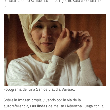
panorama del descuido hacia sus hijos no solo dependía de
ella.
Fotograma de Ama San de Cláudia Varejão.
Sobre la imagen propia y yendo por la vía de la
autoreferencia,
Las lindas
de Melisa Liebenthal juega con la