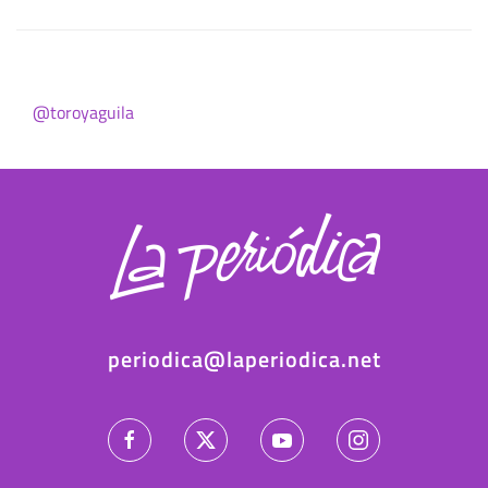
@toroyaguila
periodica@laperiodica.net