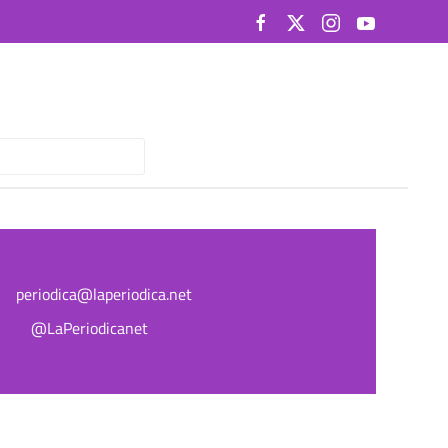
periodica@laperiodica.net
@LaPeriodicanet