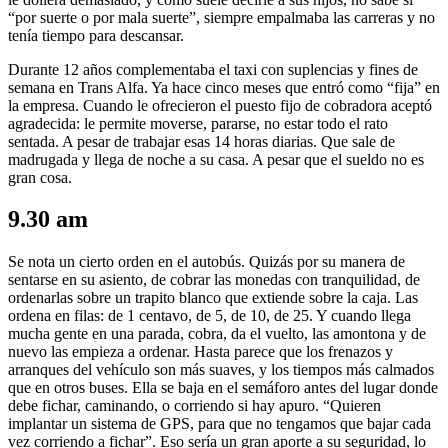
“por suerte o por mala suerte”, siempre empalmaba las carreras y no
tenía tiempo para descansar.
Durante 12 años complementaba el taxi con suplencias y fines de
semana en Trans Alfa. Ya hace cinco meses que entró como “fija” en
la empresa. Cuando le ofrecieron el puesto fijo de cobradora aceptó
agradecida: le permite moverse, pararse, no estar todo el rato
sentada. A pesar de trabajar esas 14 horas diarias. Que sale de
madrugada y llega de noche a su casa. A pesar que el sueldo no es
gran cosa.
9.30 am
Se nota un cierto orden en el autobús. Quizás por su manera de
sentarse en su asiento, de cobrar las monedas con tranquilidad, de
ordenarlas sobre un trapito blanco que extiende sobre la caja. Las
ordena en filas: de 1 centavo, de 5, de 10, de 25. Y cuando llega
mucha gente en una parada, cobra, da el vuelto, las amontona y de
nuevo las empieza a ordenar. Hasta parece que los frenazos y
arranques del vehículo son más suaves, y los tiempos más calmados
que en otros buses. Ella se baja en el semáforo antes del lugar donde
debe fichar, caminando, o corriendo si hay apuro. “Quieren
implantar un sistema de GPS, para que no tengamos que bajar cada
vez corriendo a fichar”. Eso sería un gran aporte a su seguridad, lo