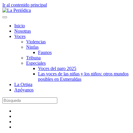
Ir al contenido principal
Inicio
Nosotras
Voces
Violencias
Ninfas
Faunos
Tribuna
Especiales
Voces del paro 2025
Las voces de las niñas y los niños: otros mundos
posibles en Esmeraldas
La Ortiga
Apóyanos