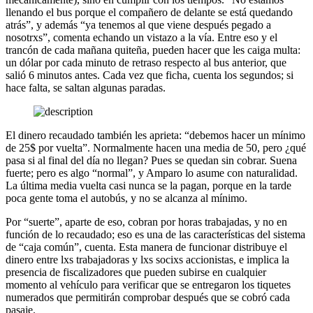
llenando el bus porque el compañero de delante se está quedando
atrás”, y además “ya tenemos al que viene después pegado a
nosotrxs”, comenta echando un vistazo a la vía. Entre eso y el
trancón de cada mañana quiteña, pueden hacer que les caiga multa:
un dólar por cada minuto de retraso respecto al bus anterior, que
salió 6 minutos antes. Cada vez que ficha, cuenta los segundos; si
hace falta, se saltan algunas paradas.
El dinero recaudado también les aprieta: “debemos hacer un mínimo
de 25$ por vuelta”. Normalmente hacen una media de 50, pero ¿qué
pasa si al final del día no llegan? Pues se quedan sin cobrar. Suena
fuerte; pero es algo “normal”, y Amparo lo asume con naturalidad.
La última media vuelta casi nunca se la pagan, porque en la tarde
poca gente toma el autobús, y no se alcanza al mínimo.
Por “suerte”, aparte de eso, cobran por horas trabajadas, y no en
función de lo recaudado; eso es una de las características del sistema
de “caja común”, cuenta. Esta manera de funcionar distribuye el
dinero entre lxs trabajadoras y lxs socixs accionistas, e implica la
presencia de fiscalizadores que pueden subirse en cualquier
momento al vehículo para verificar que se entregaron los tiquetes
numerados que permitirán comprobar después que se cobró cada
pasaje.