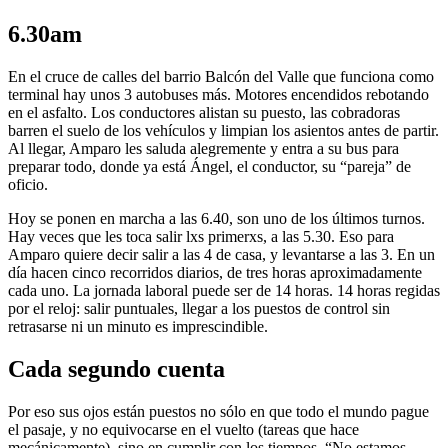
6.30am
En el cruce de calles del barrio Balcón del Valle que funciona como
terminal hay unos 3 autobuses más. Motores encendidos rebotando
en el asfalto. Los conductores alistan su puesto, las cobradoras
barren el suelo de los vehículos y limpian los asientos antes de partir.
Al llegar, Amparo les saluda alegremente y entra a su bus para
preparar todo, donde ya está Ángel, el conductor, su “pareja” de
oficio.
Hoy se ponen en marcha a las 6.40, son uno de los últimos turnos.
Hay veces que les toca salir lxs primerxs, a las 5.30. Eso para
Amparo quiere decir salir a las 4 de casa, y levantarse a las 3. En un
día hacen cinco recorridos diarios, de tres horas aproximadamente
cada uno. La jornada laboral puede ser de 14 horas. 14 horas regidas
por el reloj: salir puntuales, llegar a los puestos de control sin
retrasarse ni un minuto es imprescindible.
Cada segundo cuenta
Por eso sus ojos están puestos no sólo en que todo el mundo pague
el pasaje, y no equivocarse en el vuelto (tareas que hace
mecánicamente), sino en cumplir con los tiempos. “No estamos