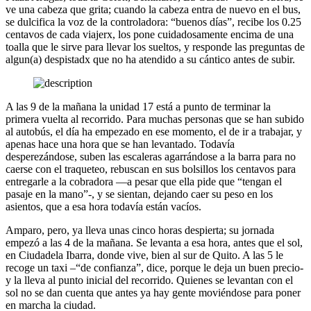
ve una cabeza que grita; cuando la cabeza entra de nuevo en el bus,
se dulcifica la voz de la controladora: “buenos días”, recibe los 0.25
centavos de cada viajerx, los pone cuidadosamente encima de una
toalla que le sirve para llevar los sueltos, y responde las preguntas de
algun(a) despistadx que no ha atendido a su cántico antes de subir.
A las 9 de la mañana la unidad 17 está a punto de terminar la
primera vuelta al recorrido. Para muchas personas que se han subido
al autobús, el día ha empezado en ese momento, el de ir a trabajar, y
apenas hace una hora que se han levantado. Todavía
desperezándose, suben las escaleras agarrándose a la barra para no
caerse con el traqueteo, rebuscan en sus bolsillos los centavos para
entregarle a la cobradora —a pesar que ella pide que “tengan el
pasaje en la mano”-, y se sientan, dejando caer su peso en los
asientos, que a esa hora todavía están vacíos.
Amparo, pero, ya lleva unas cinco horas despierta; su jornada
empezó a las 4 de la mañana. Se levanta a esa hora, antes que el sol,
en Ciudadela Ibarra, donde vive, bien al sur de Quito. A las 5 le
recoge un taxi –“de confianza”, dice, porque le deja un buen precio-
y la lleva al punto inicial del recorrido. Quienes se levantan con el
sol no se dan cuenta que antes ya hay gente moviéndose para poner
en marcha la ciudad.