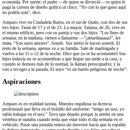
economía. Por suerte, el padre —de quien se divorció— es quien le
paga la carrera de diseño gráfico al chico. “Yo con lo que gano aquí
no podría sola”, dice.
Amparo vive en Ciudadela Ibarra, en el sur de Quito, con dos de sus
tres hijos: Tania de 17 y el de 23. La mayor, Tatiana, de 26, vive en
el mismo edificio, pero con su pareja y sus dos hijxs. “Los fines de
semana, en la mañana, vienen a llamarme —”¡abuelitaaaaa!”, les
imita. “Son unos amores”. Sonríe. Sus nietxs le hacen sonreír. El
resto de la semana, apenas ve a su familia. Sale de madrugada y
vuelve a las 11 o 12 de la noche. Dice que ya se ha acostumbró Sus
hijxs todavía no se acostumbran a que llegue tan tarde a la casa, y
cuando se demora más de lo normal, la llaman preocupadxs; y la
van a recoger a la parada. El suyo “es un barrio peligroso de noche”.
Aspiraciones
Amparo es en realidad taxista. Muestra orgullosa su licencia
profesional que lleva en el bolsillo del uniforme: “tengo un taxi, yo
sabía trabajar en el taxi.” Tuvo que dejarlo porque la artritis en una
vértebra le mataba cuando tenía que estar todo el día sentada en el
vehículo. Pasar una jornada entera sin moverse hacía que la espalda
le doliera demasiado, y como suele decirle a sus hijos, no sabe si