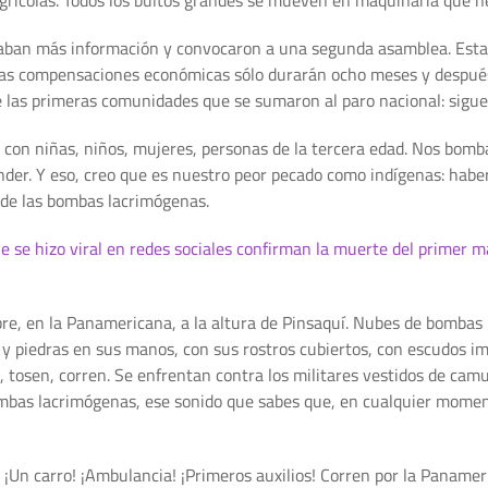
itaban más información y convocaron a una segunda asamblea. Esta
 las compensaciones económicas sólo durarán ocho meses y después
e las primeras comunidades que se sumaron al paro nacional: sigue
 con niñas, niños, mujeres, personas de la tercera edad. Nos bombar
ender. Y eso, creo que es nuestro peor pecado como indígenas: hab
o de las bombas lacrimógenas.
se hizo viral en redes sociales confirman la muerte del primer ma
e, en la Panamericana, a la altura de Pinsaquí. Nubes de bombas l
 y piedras en sus manos, con sus rostros cubiertos, con escudos i
s, tosen, corren. Se enfrentan contra los militares vestidos de ca
mbas lacrimógenas, ese sonido que sabes que, en cualquier momento,
 ¡Un carro! ¡Ambulancia! ¡Primeros auxilios! Corren por la Paname