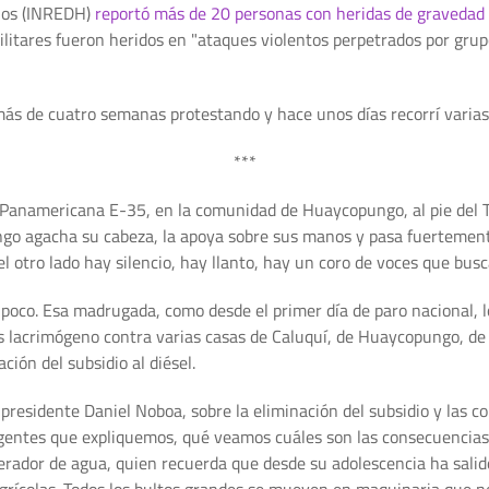
nos (INREDH)
reportó más de 20 personas con heridas de gravedad
itares fueron heridos en "ataques violentos perpetrados por gru
a más de cuatro semanas protestando y hace unos días recorrí varia
***
 Panamericana E-35, en la comunidad de Huaycopungo, al pie del T
ngo agacha su cabeza, la apoya sobre sus manos y pasa fuertement
l otro lado hay silencio, hay llanto, hay un coro de voces que busc
oco. Esa madrugada, como desde el primer día de paro nacional, l
as lacrimógeno contra varias casas de Caluquí, de Huaycopungo, d
ción del subsidio al diésel.
l presidente Daniel Noboa, sobre la eliminación del subsidio y las
igentes que expliquemos, qué veamos cuáles son las consecuencias d
erador de agua, quien recuerda que desde su adolescencia ha sali
agrícolas. Todos los bultos grandes se mueven en maquinaria que nece