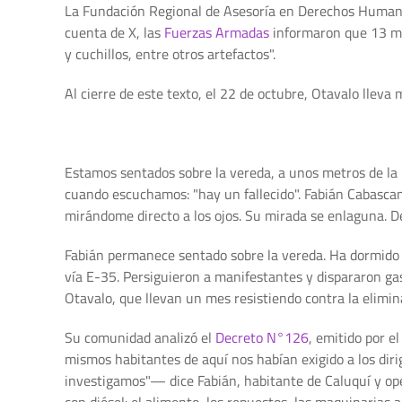
La Fundación Regional de Asesoría en Derechos Huma
cuenta de X, las
Fuerzas Armadas
informaron que 13 mil
y cuchillos, entre otros artefactos".
Al cierre de este texto, el 22 de octubre, Otavalo llev
Estamos sentados sobre la vereda, a unos metros de la
cuando escuchamos: "hay un fallecido". Fabián Cabasca
mirándome directo a los ojos. Su mirada se enlaguna. De
Fabián permanece sentado sobre la vereda. Ha dormido p
vía E-35. Persiguieron a manifestantes y dispararon g
Otavalo, que llevan un mes resistiendo contra la elimina
Su comunidad analizó el
Decreto N°126
, emitido por e
mismos habitantes de aquí nos habían exigido a los dir
investigamos"— dice Fabián, habitante de Caluquí y op
con diésel: el alimento, los repuestos, las maquinarias 