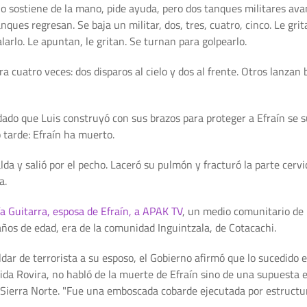
lo sostiene de la mano, pide ayuda, pero dos tanques militares avan
ques regresan. Se baja un militar, dos, tres, cuatro, cinco. Le grit
alarlo. Le apuntan, le gritan. Se turnan para golpearlo.
ara cuatro veces: dos disparos al cielo y dos al frente. Otros lan
andado que Luis construyó con sus brazos para proteger a Efraín se
 tarde: Efraín ha muerto.
da y salió por el pecho. Laceró su pulmón y fracturó la parte cerv
a.
a Guitarra, esposa de Efraín, a APAK TV
, un medio comunitario de 
 años de edad, era de la comunidad Inguintzala, de Cotacachi.
ildar de terrorista a su esposo, el Gobierno afirmó que lo sucedido 
aida Rovira, no habló de la muerte de Efraín sino de una supuesta
 Sierra Norte. "Fue una emboscada cobarde ejecutada por estruct