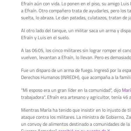
Efraín aún con vida. Lo ponen en el piso, su amigo Luis 
a Efraín. Otro compañero trata de ayudarles, pero los tan
suelta, lo abraza. Le dan patadas, culatazos, tratan de j
Al otro lado del tanque, un militar saca un arma y disp
Efraín y Luis en el suelo.
A las 06:05, los cinco militares sin lograr romper el c
vuelven, levantan a Efraín, lo llevan. Pero es demasiado
Fue un disparo de un arma de fuego. Ingresó por la espal
Derechos Humanos (INREDH), que acompaña a la famili
"Mi esposo era un gran líder en la comunidad", dijo
Marí
trabajadora". Efraín era artesano y agricultor, tenía 46
Mientras María ha tenido que insistir en lo injusto de t
ataque contra los militares. La ministra de Gobierno, Z
un convoy de alimentos destinado a comunidades de la
Fuerzas Armadas"
escribió en su cuenta de X
.