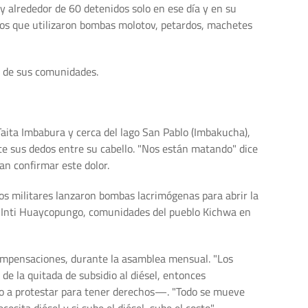
y alrededor de 60 detenidos solo en ese día y en su
pos que utilizaron bombas molotov, petardos, machetes
s de sus comunidades.
aita Imbabura y cerca del lago San Pablo (Imbakucha),
e sus dedos entre su cabello. "Nos están matando" dice
an confirmar este dolor.
os militares lanzaron bombas lacrimógenas para abrir la
e Inti Huaycopungo, comunidades del pueblo Kichwa en
 compensaciones, durante la asamblea mensual. "Los
e la quitada de subsidio al diésel, entonces
do a protestar para tener derechos—. "Todo se mueve
sita diésel y si sube el diésel, sube el costo".