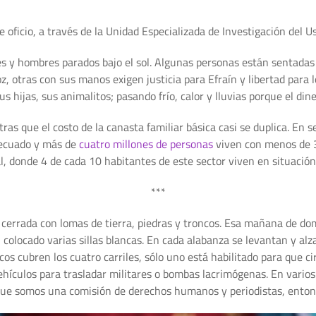
e oficio, a través de la Unidad Especializada de Investigación del U
eres y hombres parados bajo el sol. Algunas personas están sentadas
z, otras con sus manos exigen justicia para Efraín y libertad para
us hijas, sus animalitos; pasando frío, calor y lluvias porque el di
ras que el costo de la canasta familiar básica casi se duplica. En s
decuado y más de
cuatro millones de personas
viven con menos de 3,
al, donde 4 de cada 10 habitantes de este sector viven en situación
***
cerrada con lomas de tierra, piedras y troncos. Esa mañana de do
n colocado varias sillas blancas. En cada alabanza se levantan y al
cos cubren los cuatro carriles, sólo uno está habilitado para que 
ehículos para trasladar militares o bombas lacrimógenas. En varios
que somos una comisión de derechos humanos y periodistas, entonc