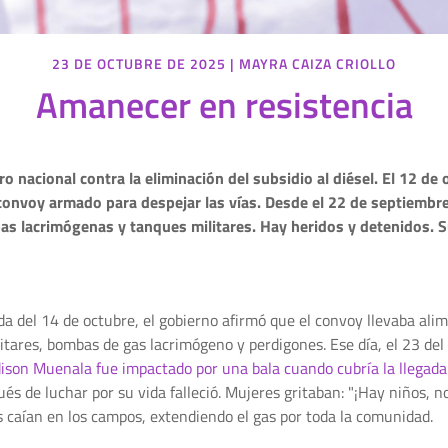
23 DE OCTUBRE DE 2025
|
MAYRA CAIZA CRIOLLO
Amanecer en resistencia
nacional contra la eliminación del subsidio al diésel. El 12 de o
convoy armado para despejar las vías. Desde el 22 de septiembre,
 lacrimógenas y tanques militares. Hay heridos y detenidos. Su
da del 14 de octubre, el gobierno afirmó que el convoy llevaba ali
itares, bombas de gas lacrimógeno y perdigones. Ese día, el 23 del
dison Muenala fue impactado por una bala cuando cubría la llegada
és de luchar por su vida falleció. Mujeres gritaban: "¡Hay niños, 
s caían en los campos, extendiendo el gas por toda la comunidad.