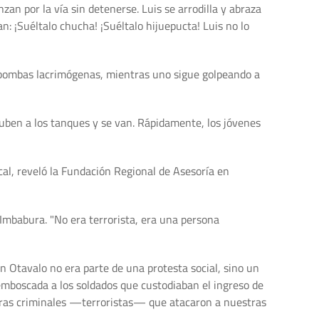
zan por la vía sin detenerse. Luis se arrodilla y abraza
an: ¡Suéltalo chucha! ¡Suéltalo hijuepucta! Luis no lo
zan bombas lacrimógenas, mientras uno sigue golpeando a
 suben a los tanques y se van. Rápidamente, los jóvenes
ical, reveló la Fundación Regional de Asesoría en
Imbabura. "No era terrorista, era una persona
en Otavalo no era parte de una protesta social, sino un
 emboscada a los soldados que custodiaban el ingreso de
uras criminales —terroristas— que atacaron a nuestras