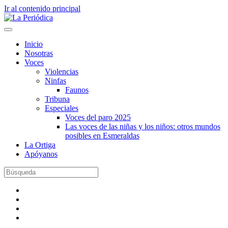
Ir al contenido principal
Inicio
Nosotras
Voces
Violencias
Ninfas
Faunos
Tribuna
Especiales
Voces del paro 2025
Las voces de las niñas y los niños: otros mundos
posibles en Esmeraldas
La Ortiga
Apóyanos