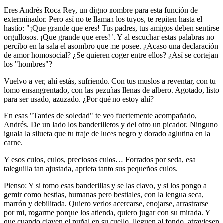
Eres Andrés Roca Rey, un digno nombre para esta función de
exterminador. Pero así no te llaman los tuyos, te repiten hasta el
hastío: "¡Que grande que eres! Tus padres, tus amigos deben sentirse
orgullosos. ¡Que grande que eres!". Y al escuchar estas palabras no
percibo en la sala el asombro que me posee. ¿Acaso una declaración
de amor homosocial? ¿Se quieren coger entre ellos? ¿Así se cortejan
los "hombres"?
Vuelvo a ver, ahí estás, sufriendo. Con tus muslos a reventar, con tu
lomo ensangrentado, con las pezuñas llenas de albero. Agotado, listo
para ser usado, azuzado. ¿Por qué no estoy ahí?
En esas "Tardes de soledad" te veo fuertemente acompañado,
Andrés. De un lado los banderilleros y del otro un picador. Ninguno
iguala la silueta que tu traje de luces negro y dorado aglutina en la
carne.
Y esos culos, culos, preciosos culos… Forrados por seda, esa
taleguilla tan ajustada, aprieta tanto sus pequeños culos.
Pienso: Y si tomo esas banderillas y se las clavo, y si los pongo a
gemir como bestias, humanas pero bestiales, con la lengua seca,
marrón y debilitada. Quiero verlos acercarse, enojarse, arrastrarse
por mi, rogarme porque los atienda, quiero jugar con su mirada. Y
que cuando claven el puñal en su cuello, lleguen al fondo, atraviesen