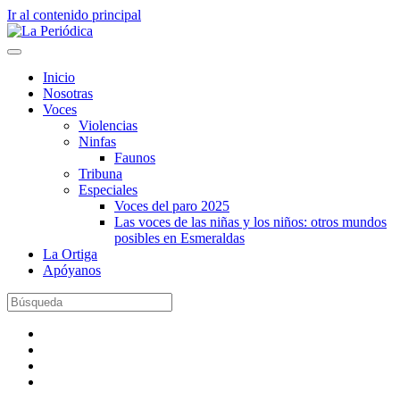
Ir al contenido principal
Inicio
Nosotras
Voces
Violencias
Ninfas
Faunos
Tribuna
Especiales
Voces del paro 2025
Las voces de las niñas y los niños: otros mundos
posibles en Esmeraldas
La Ortiga
Apóyanos