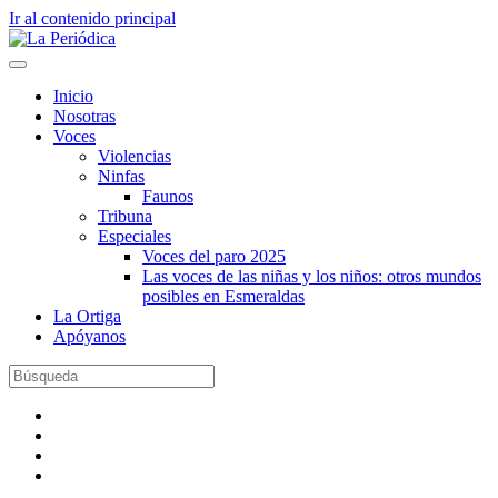
Ir al contenido principal
Inicio
Nosotras
Voces
Violencias
Ninfas
Faunos
Tribuna
Especiales
Voces del paro 2025
Las voces de las niñas y los niños: otros mundos
posibles en Esmeraldas
La Ortiga
Apóyanos