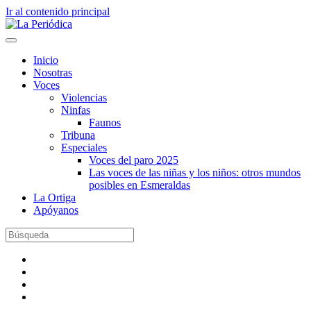
Ir al contenido principal
Inicio
Nosotras
Voces
Violencias
Ninfas
Faunos
Tribuna
Especiales
Voces del paro 2025
Las voces de las niñas y los niños: otros mundos
posibles en Esmeraldas
La Ortiga
Apóyanos