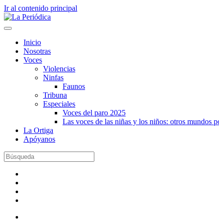
Ir al contenido principal
Inicio
Nosotras
Voces
Violencias
Ninfas
Faunos
Tribuna
Especiales
Voces del paro 2025
Las voces de las niñas y los niños: otros mundos 
La Ortiga
Apóyanos