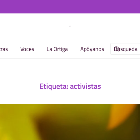
ras
Voces
La Ortiga
Apóyanos
Etiqueta:
activistas