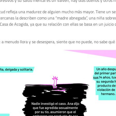
depresivos y su salud mental es un vaivén, hay días buenos y otros 
ud refleja una madurez de alguien mucho más mayor. Tiene un sentid
s cercanas la describen como una “madre abnegada”, una niña sobrec
Casa de Acogida, ya que su relación con ellas se basa en un juicio 
; a menudo llora y se desespera, siente que no puede, no sabe qué 