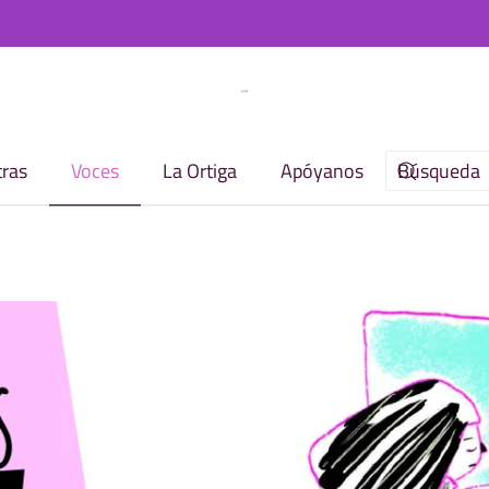
ras
Voces
La Ortiga
Apóyanos