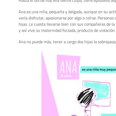
Hasta el día de hoy ella siente culpa, tiene episodios 
Ana es una niña, pequeña y delgada, aunque en su actit
verla disfrutar, apasionarse por algo o reírse. Persona
hijas. Le cuesta llevarse bien con sus compañeras de la 
y así vive su maternidad forzada, producto de violación.
Ana no puede más, tener a cargo dos hijas la sobrepasa