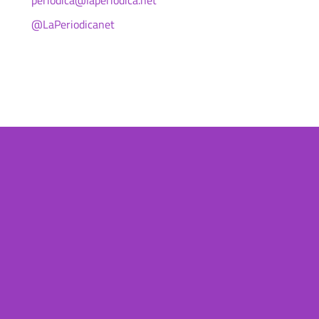
periodica@laperiodica.net
@LaPeriodicanet