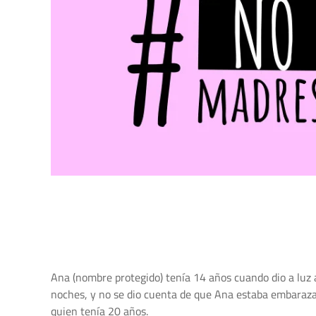
Ana (nombre protegido) tenía 14 años cuando dio a luz 
noches, y no se dio cuenta de que Ana estaba embarazad
quien tenía 20 años.